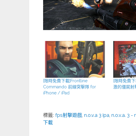
[限時免費下載]Frontline
[限時免費下載
Commando 前線突擊隊 for
激的僵屍射
iPhone / iPad
標籤:
fps射擊遊戲
,
n.o.v.a 3 ipa
,
n.o.v.a. 3 
下載