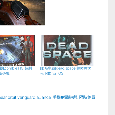
]Zombie HQ 超刺
[限時免費]dead space 絕命異次
擊遊戲
元下載 for iOS
- near orbit vanguard alliance
,
手機射擊遊戲
,
限時免費