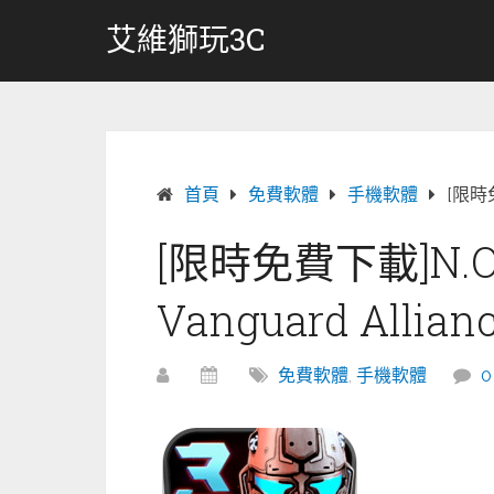
跳
艾維獅玩3C
轉
至
內
容
首頁
免費軟體
手機軟體
[限時免費
[限時免費下載]N.O.V.
Vanguard Allian
免費軟體
,
手機軟體