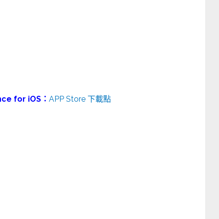
ance for iOS：
APP Store 下載點