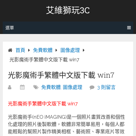
跳
艾維獅玩3C
轉
至
內
選單
容
首頁
免費軟體
圖像處理
光影魔術手繁體中文版下載 win7
光影魔術手繁體中文版下載 win7
免費軟體
,
圖像處理
3 則留言
光影魔術手繁體中文版下載 win7
光影魔術手(nEO iMAGING)是一個照片畫質改善和個性
化處理的照片後製軟體，軟體非常簡單易用，每個人都
能輕鬆的幫照片製作精美相框、藝術照、專業底片等效