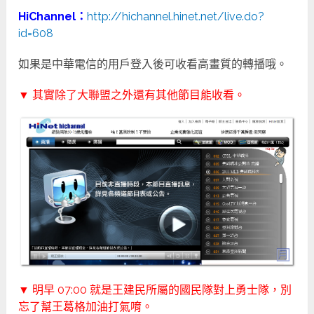
HiChannel：
http://hichannel.hinet.net/live.do?
id=608
如果是中華電信的用戶登入後可收看高畫質的轉播哦。
▼ 其實除了大聯盟之外還有其他節目能收看。
▼ 明早 07:00 就是王建民所屬的國民隊對上勇士隊，別
忘了幫王葛格加油打氣唷。