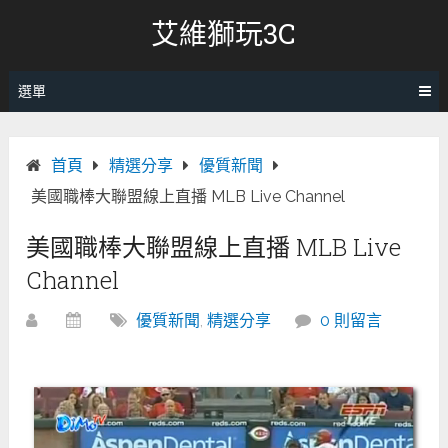
跳
艾維獅玩3C
轉
至
內
選單
容
首頁
精選分享
優質新聞
美國職棒大聯盟線上直播 MLB Live Channel
美國職棒大聯盟線上直播 MLB Live
Channel
優質新聞
,
精選分享
0 則留言