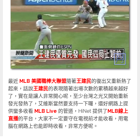
最近
MLB 美國職棒大聯盟
隨著
王建民
的復出又重新熱了
起來，話說
王建民
的表現隨著出場次數的累積越來越好
了，實在是讓人非常開心呢，至少台灣之光又開始重新
發光發熱了，艾維斯當然要支持一下囉，還好網路上提
供蠻多收看
MLB Live
的管道，HiNet 提供了
MLB線上
直播
的平台，大家不一定要守在電視前才能收看，用電
腦在網路上也能即時收看，非常方便呢。