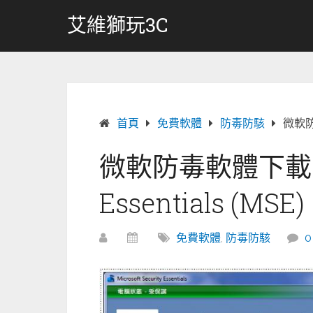
跳
艾維獅玩3C
轉
至
內
容
首頁
免費軟體
防毒防駭
微軟防毒
微軟防毒軟體下載 Mic
Essentials (MSE)
免費軟體
,
防毒防駭