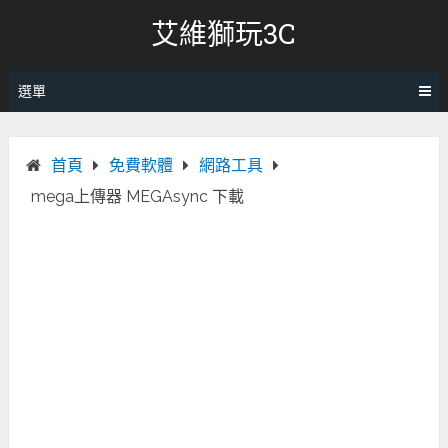
跳
艾維獅玩3C
轉
至
內
選單
容
首頁
免費軟體
網路工具
mega上傳器 MEGAsync 下載