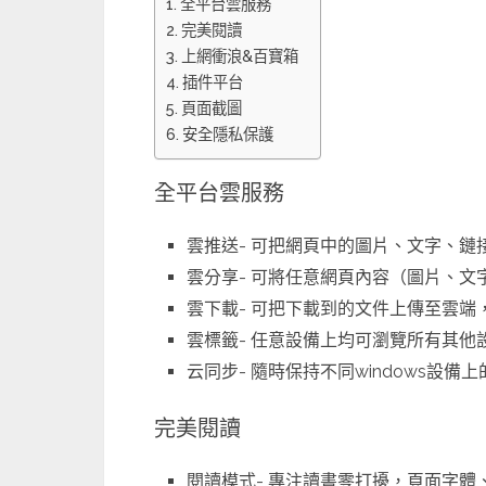
全平台雲服務
完美閱讀
上網衝浪&百寶箱
插件平台
頁面截圖
安全隱私保護
全平台雲服務
雲推送- 可把網頁中的圖片、文字、鏈
雲分享- 可將任意網頁內容（圖片、
雲下載- 可把下載到的文件上傳至雲端
雲標籤- 任意設備上均可瀏覽所有其他
云同步- 隨時保持不同windows設
完美閱讀
閱讀模式- 專注讀書零打擾，頁面字體