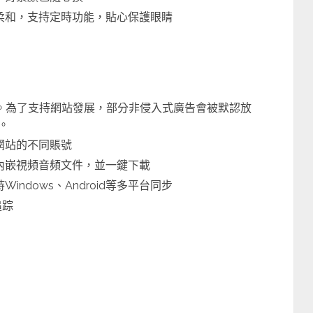
面柔和，支持定時功能，貼心保護眼睛
告說再見。為了支持網站發展，部分非侵入式廣告會被默認放
s。
網站的不同賬號
、內嵌視頻音頻文件，並一鍵下載
ndows、Android等多平台同步
追踪