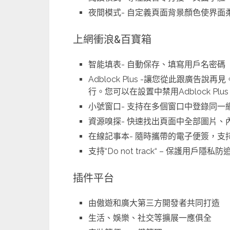
夜間模式- 自定義頁面背景顏色使界
上網衝浪&百寶箱
智能填表- 自動保存、填寫用戶名密碼
Adblock Plus -讓您從此跟廣
行。您可以在設置中禁用Adblock Plu
小號窗口- 支持在多個窗口中登錄同一
資源嗅探- 快速找出頁面中全部圖片
在線記事本- 隨時攜帶的電子便簽，支持Wi
支持“Do not track“ – 保護用戶隱私防
插件平台
由傲遊和廣大第三方開發者共同打造
生活、娛樂、社交等擴展一應俱全