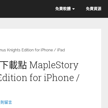
免費軟體
免費資源
ghts Edition for iPhone / iPad
點 MapleStory
dition for iPhone /
0 則留言