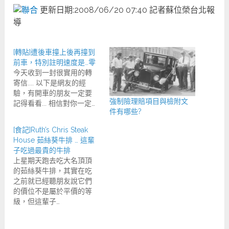
更新日期:
2008/06/20 07:40
記者蘇位榮台北報
導
[轉貼]遭後車撞上後再撞到
前車，特別註明速度是…零
今天收到一封很實用的轉
寄信.... 以下是網友的經
驗，有開車的朋友一定要
強制險理賠項目與檢附文
記得看看... 相信對你一定…
件有哪些?
[食記]Ruth’s Chris Steak
House 茹絲葵牛排 … 這輩
子吃過最貴的牛排
上星期天跑去吃大名頂頂
的茹絲葵牛排，其實在吃
之前就已經聽朋友說它們
的價位不是屬於平價的等
級，但這輩子…