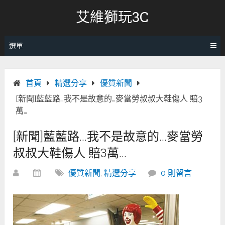
跳
艾維獅玩3C
轉
至
內
選單
容
首頁
精選分享
優質新聞
[新聞]藍藍路…我不是故意的…麥當勞叔叔大鞋傷人 賠3
萬…
[新聞]藍藍路…我不是故意的…麥當勞
叔叔大鞋傷人 賠3萬…
優質新聞
,
精選分享
0 則留言