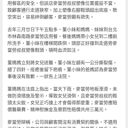
用餐區的安全，但該店麥當勞叔叔塑像位置擺設不當，
致顧客通行走道狹窄，加上塑像右腳鞋頭超出底座，懸
空突出，容易絆倒顧客，麥當勞顯有疏失。
去年三月廿日下午五點多，董小妹和媽媽、妹妹到台北
市林森南路麥當勞店用餐，餐後媽媽帶小女兒到二樓廁
所洗手，董小妹在樓梯間跌倒，頭部正好撞到走道旁麥
當勞叔叔塑像鞋頭，頓時血流如注。
董媽媽立刻將女兒送醫，董小妹左額有一公分撕裂傷，
縫了四針，痊癒後留下疤痕。董小妹的爸媽認為麥當勞
事後沒有致歉，一狀告上法院。
董媽媽在法庭上指出，當天下雨，麥當勞地板溼滑，未
做防滑措施及警示，導致女兒滑倒，且麥當勞叔叔的鞋
頭太尖銳，女兒正巧撞上才會傷得那麼重；麥當勞應賠
償醫藥費、精神慰撫金及懲罰性賠償共卅三萬元。
麥當勞辯稱，公司與顧客間沒有消費契約關係，不適用