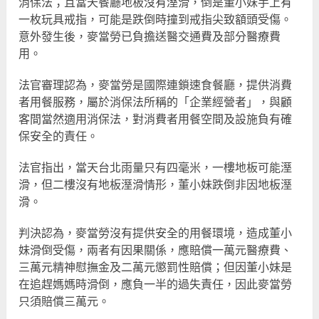
消保法；且當天餐廳地板沒有溼滑，倒是董小妹手上有
一枚玩具戒指，可能是跌倒時撞到戒指尖致額頭受傷。
意外發生後，麥當勞已負擔送醫交通費及部分醫療費
用。
法官審理認為，麥當勞是國際連鎖速食餐廳，提供消費
者用餐服務，屬於消保法所稱的「企業經營者」，與顧
客間當然適用消保法，對消費者用餐空間及設施負有確
保安全的責任。
法官指出，當天台北雨量只有四毫米，一樓地板可能溼
滑，但二樓沒有地板溼滑情形，董小妹跌倒非因地板溼
滑。
判決認為，麥當勞沒有提供安全的用餐環境，造成董小
妹滑倒受傷，兩者有因果關係，應賠償一萬元醫療費、
三萬元精神慰撫金及二萬元懲罰性賠償；但因董小妹是
在追趕媽媽時滑倒，應負一半的過失責任，因此麥當勞
只須賠償三萬元。