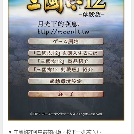
▼ 在契約許可中選擇同意，按下一步(次ㄟ)。