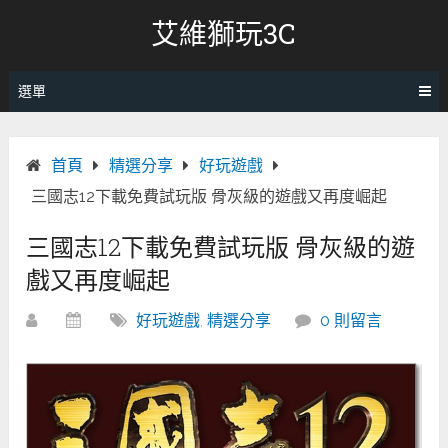
跳
艾維獅玩3C
轉
至
內
選單
容
首頁
精選分享
好玩遊戲
三國志12下載免費試玩版 骨灰級的遊戲又再度崛起
三國志12下載免費試玩版 骨灰級的遊
戲又再度崛起
好玩遊戲
,
精選分享
0 則留言