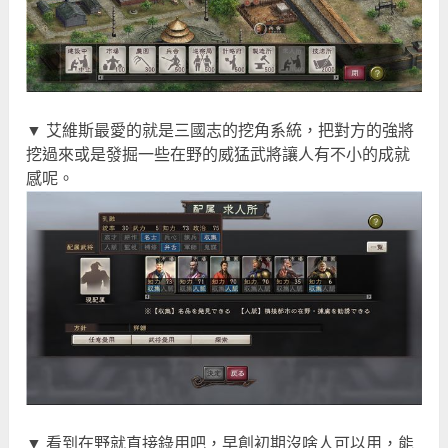
▼ 艾維斯最愛的就是三國志的挖角系統，把對方的強將
挖過來或是發掘一些在野的威猛武將讓人有不小的成就
感呢。
▼ 看到在野就直接錄用吧，早創初期沒啥人可以用，能