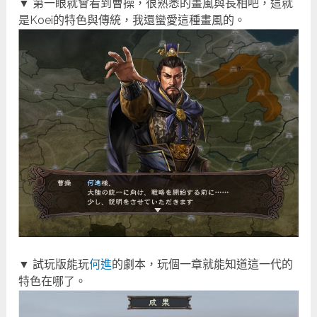
▼ 第一眼就會看到曹操，很熟悉的畫風與長相吧，這就
是Koei的特色與傳統，我還蠻愛這種畫風的。
▼ 試玩版能玩
何進
的劇本，玩個一章就能知道這一代的
特色在哪了。