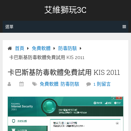
跳
艾維獅玩3C
轉
至
內
選單
容
首頁
免費軟體
防毒防駭
卡巴斯基防毒軟體免費試用 KIS 2011
卡巴斯基防毒軟體免費試用 KIS 2011
免費軟體
,
防毒防駭
1 則留言