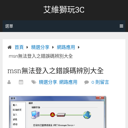
跳
艾維獅玩3C
轉
至
內
選單
容
首頁
精選分享
網路應用
msn無法登入之錯誤碼辨別大全
msn無法登入之錯誤碼辨別大全
精選分享
,
網路應用
0 則留言