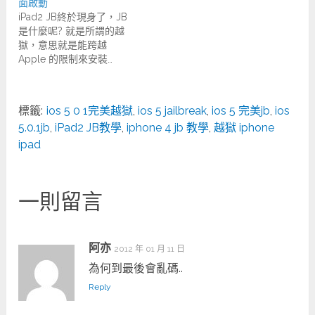
面啟動
iPad2 JB終於現身了，JB
是什麼呢? 就是所謂的越
獄，意思就是能跨越
Apple 的限制來安裝…
標籤:
ios 5 0 1完美越獄
,
ios 5 jailbreak
,
ios 5 完美jb
,
ios
5.0.1jb
,
iPad2 JB教學
,
iphone 4 jb 教學
,
越獄 iphone
ipad
一則留言
阿亦
2012 年 01 月 11 日
為何到最後會亂碼..
Reply