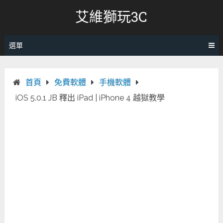
跳
艾維獅玩3C
轉
至
內
選單
容
首頁
免費軟體
手機軟體
iOS 5.0.1 JB 釋出 iPad | iPhone 4 越獄教學