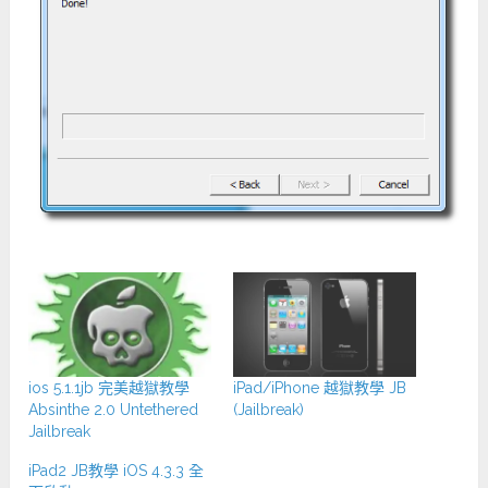
ios 5.1.1jb 完美越獄教學
iPad/iPhone 越獄教學 JB
Absinthe 2.0 Untethered
(Jailbreak)
Jailbreak
iPad2 JB教學 iOS 4.3.3 全