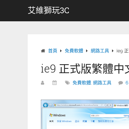
跳
艾維獅玩3C
轉
至
內
容
首頁
免費軟體
網路工具
ie9
ie9 正式版繁體
免費軟體
,
網路工具