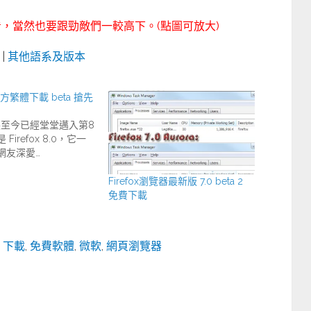
，當然也要跟勁敵們一較高下。(點圖可放大)
|
其他語系及版本
8 官方繁體下載 beta 搶先
 發展至今已經堂堂邁入第8
Firefox 8.0，它一
網友深愛…
Firefox瀏覽器最新版 7.0 beta 2
免費下載
,
下載
,
免費軟體
,
微軟
,
網頁瀏覽器