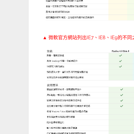
▲
微軟官方網站
列出IE7、IE8、IE9的不