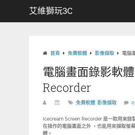
跳
艾維獅玩3C
轉
至
內
容
首頁
免費軟體
影像擷取
電腦畫面
電腦畫面錄影軟體 Ice
Recorder
免費軟體
,
影像擷取
Icecream Screen Recorder
在操作的電腦畫面之外 ，也能用來擷取螢
體。