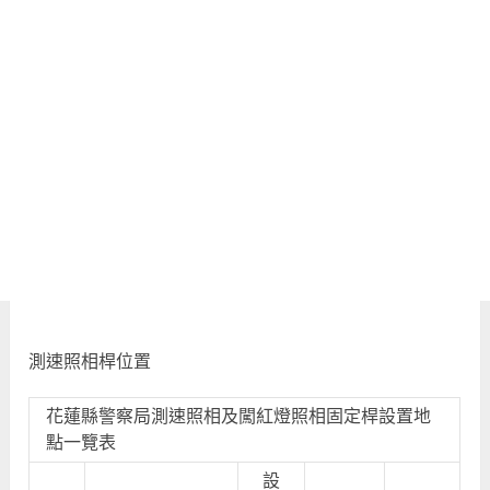
測速照相桿位置
花蓮縣警察局測速照相及闖紅燈照相固定桿設置地
點一覽表
設