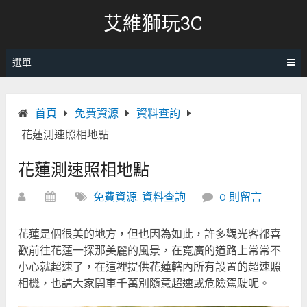
跳
艾維獅玩3C
轉
至
內
選單
容
首頁
免費資源
資料查詢
花蓮測速照相地點
花蓮測速照相地點
免費資源
,
資料查詢
0 則留言
花蓮是個很美的地方，但也因為如此，許多觀光客都喜
歡前往花蓮一探那美麗的風景，在寬廣的道路上常常不
小心就超速了，在這裡提供花蓮轄內所有設置的超速照
相機，也請大家開車千萬別隨意超速或危險駕駛呢。