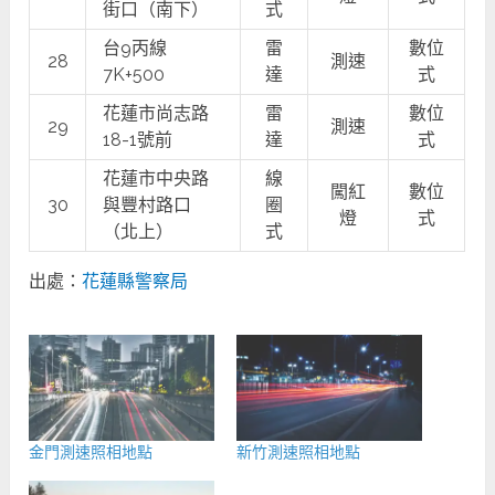
街口（南下）
式
台9丙線
雷
數位
28
測速
7K+500
達
式
花蓮市尚志路
雷
數位
29
測速
18-1號前
達
式
花蓮市中央路
線
闖紅
數位
30
與豐村路口
圈
燈
式
（北上）
式
出處：
花蓮縣警察局
金門測速照相地點
新竹測速照相地點