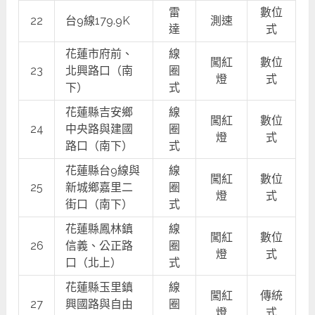
雷
數位
22
台9線179.9K
測速
達
式
花蓮市府前、
線
闖紅
數位
23
北興路口（南
圈
燈
式
下）
式
花蓮縣吉安鄉
線
闖紅
數位
24
中央路與建國
圈
燈
式
路口（南下）
式
花蓮縣台9線與
線
闖紅
數位
25
新城鄉嘉里二
圈
燈
式
街口（南下）
式
花蓮縣鳳林鎮
線
闖紅
數位
26
信義、公正路
圈
燈
式
口（北上）
式
花蓮縣玉里鎮
線
闖紅
傳統
27
興國路與自由
圈
燈
式