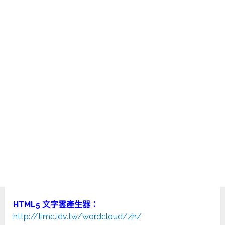
HTML5 文字雲產生器：
http://timc.idv.tw/wordcloud/zh/