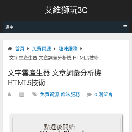
跳
艾維獅玩3C
轉
至
內
選單
容
首頁
免費資源
趣味服務
文字雲產生器 文章詞彙分析機 HTML5技術
文字雲產生器 文章詞彙分析機
HTML5技術
免費資源
,
趣味服務
0 則留言