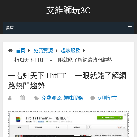
跳
艾維獅玩3C
轉
至
內
選單
容
首頁
免費資源
趣味服務
一指知天下 HitFT – 一眼就能了解網路熱門趨勢
一指知天下 HitFT – 一眼就能了解網
路熱門趨勢
免費資源
,
趣味服務
0 則留言