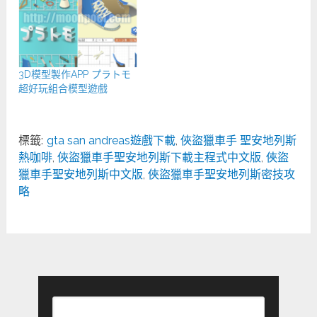
3D模型製作APP プラトモ
超好玩組合模型遊戲
標籤:
gta san andreas遊戲下載
,
俠盜獵車手 聖安地列斯
熱咖啡
,
俠盜獵車手聖安地列斯下載主程式中文版
,
俠盜
獵車手聖安地列斯中文版
,
俠盜獵車手聖安地列斯密技攻
略