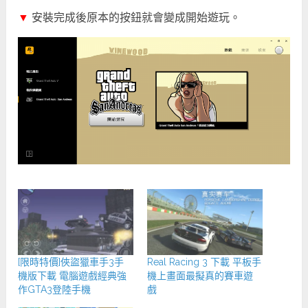
▼
安裝完成後原本的按鈕就會變成開始遊玩。
[限時特價]俠盜獵車手3手
Real Racing 3 下載 平板手
機版下載 電腦遊戲經典強
機上畫面最擬真的賽車遊
作GTA3登陸手機
戲