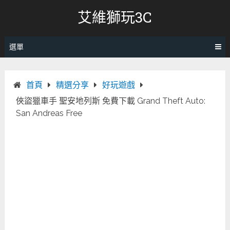
跳
艾維獅玩3C
轉
至
內
選單
容
首頁
精選分享
好玩遊戲
俠盜獵車手 聖安地列斯 免費下載 Grand Theft Auto:
San Andreas Free