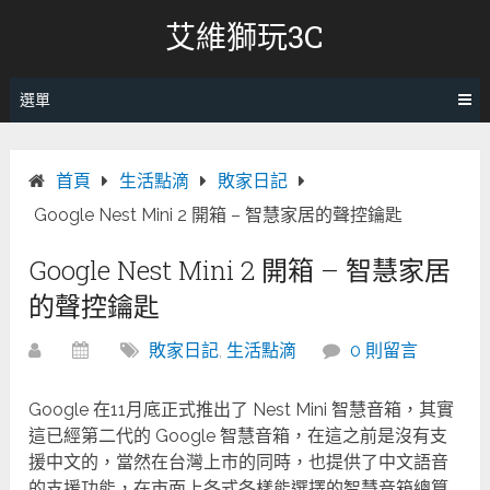
跳
艾維獅玩3C
轉
至
內
選單
容
首頁
生活點滴
敗家日記
Google Nest Mini 2 開箱 – 智慧家居的聲控鑰匙
Google Nest Mini 2 開箱 – 智慧家居
的聲控鑰匙
敗家日記
,
生活點滴
0 則留言
Google 在11月底正式推出了 Nest Mini 智慧音箱，其實
這已經第二代的 Google 智慧音箱，在這之前是沒有支
援中文的，當然在台灣上市的同時，也提供了中文語音
的支援功能，在市面上各式各樣能選擇的智慧音箱總算