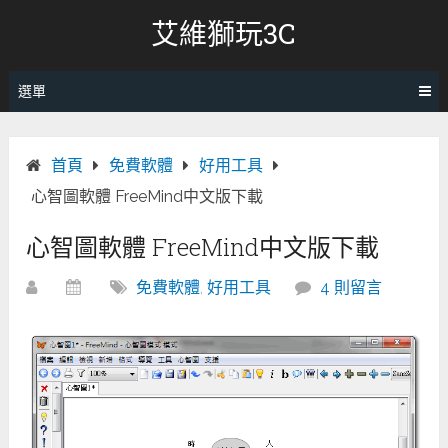
跳
艾維獅玩3C
轉
至
內
選單
容
首頁
免費軟體
好用工具
心智圖軟體 FreeMind中文版下載
心智圖軟體 FreeMind中文版下載
免費軟體
,
好用工具
4 則留言