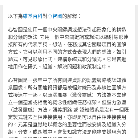
以下為
維基百科
對
心智圖
的解釋：
心智圖是使用一個中央關鍵詞或想法引起形象化的構造
和分類的想法; 它用一個中央關鍵詞或想法以輻射線形連
接所有的代表字詞、想法、任務或其它關聯項目的圖解
方式。它可以利用不同的方式去表現人們的想法，如引
題式，可見形象化式，建構系統式和分類式。它是普遍
地用作在研究、組織、解決問題和政策制定中。
心智圖是一張集中了所有關連資訊的語義網路或認知體
系圖像。所有關連資訊都是被輻射線形及非線性圖解方
式接連在一起，以頭腦風暴（激發靈感）方法為本去建
立一個適當或相關的概念性組織任務框架。但腦力激盪
（激發靈感）方法，語義網路 或 認知體系是沒有一個既
定製式鏈去互相連接使用，亦即是可以自由相連接使用
的。元素是直覺地以概念的重要性而被安排及組織入分
組、分支，或區域中。會集知識方法是能夠支援現有的