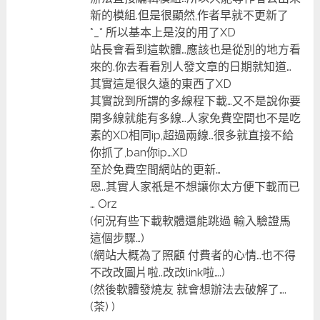
新的模組.但是很顯然,作者早就不更新了
*_* 所以基本上是沒的用了XD
站長會看到這軟體…應該也是從別的地方看
來的.你去看看別人發文章的日期就知道…
其實這是很久遠的東西了XD
其實說到所謂的多線程下載…又不是說你要
開多線就能有多線…人家免費空間也不是吃
素的XD相同ip,超過兩線…很多就直接不給
你抓了,ban你ip…XD
至於免費空間網站的更新…
恩..其實人家祇是不想讓你太方便下載而已
… Orz
(何況有些下載軟體還能跳過 輸入驗證馬
這個步驟…)
(網站大概為了照顧 付費者的心情…也不得
不改改圖片啦..改改link啦….)
(然後軟體發燒友 就會想辦法去破解了….
(茶) )