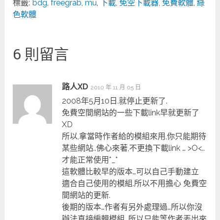
標籤:
bdg
,
freegrab
,
mu
,
下載
,
免空下載器
,
免費軟體
,
綠
色軟體
6 則留言
路人XD
2010 年 11 月 05 日
2008年5月10日.就停止更新了.
免費空間網站的一些下載link早就更新了
XD
所以,拿當時作者給的模組來用,你只能期待
某些網站..佛心來著,不更換下載link … >O<..
才能正常使用*_*
這軟體比較早的版本…可以自己手動建立
適合自己使用的模組.所以不用擔心 免費空
間網站的更新.
後期的版本…作者有另外處理過…所以你沒
辦法直接編輯模組…所以只能等作者丟出來