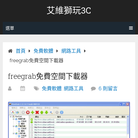
跳
艾維獅玩3C
轉
至
內
選單
容
首頁
免費軟體
網路工具
freegrab免費空間下載器
freegrab免費空間下載器
免費軟體
,
網路工具
6 則留言