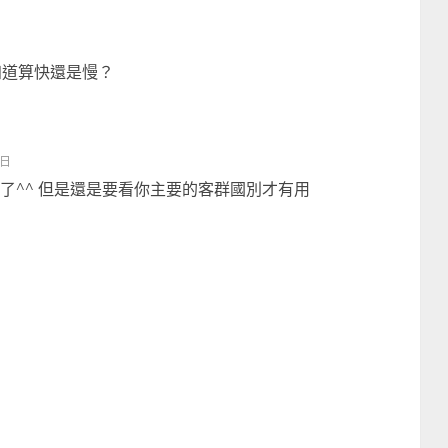
知道算快還是慢？
 日
快了^^ 但是還是要看你主要的客群國別才有用