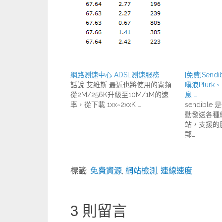
網路測速中心 ADSL測速服務
[免費]Sen
話說 艾維斯 最近也將使用的寬頻
噗浪Plur
從2M/256K升級至10M/1M的速
息 …
率，從下載 1xx~2xxK …
sendibl
動發送各種
站，支援的
郵…
標籤:
免費資源
,
網站檢測
,
連線速度
3 則留言