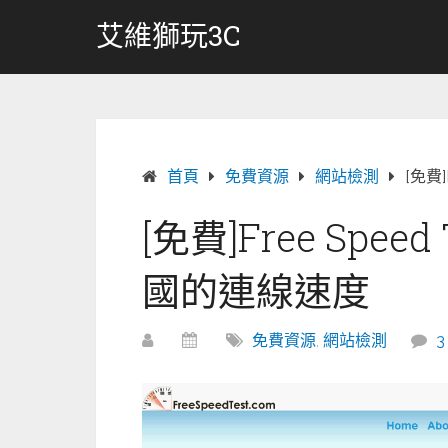
跳
艾維獅玩3C
轉
至
內
容
首頁
免費資源
網站檢測
[免費
[免費]Free Spee
國的連線速度
免費資源
,
網站檢測