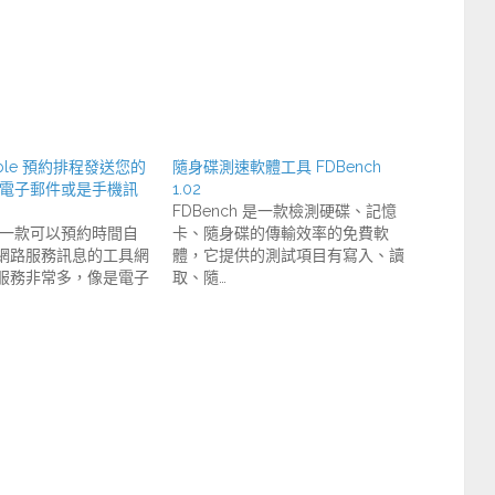
dible 預約排程發送您的
隨身碟測速軟體工具 FDBench
k、電子郵件或是手機訊
1.02
FDBench 是一款檢測硬碟、記憶
e 是一款可以預約時間自
卡、隨身碟的傳輸效率的免費軟
網路服務訊息的工具網
體，它提供的測試項目有寫入、讀
服務非常多，像是電子
取、隨…