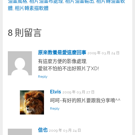
油畫風格
,
相片油畫布處理
,
相片油畫輸出
,
相片轉油畫軟
體
,
相片轉素描軟體
8 則留言
原來教養是愛這麼回事
2009 年 03 月 24 日
有這麼方便的影像處理,
愛就不怕拍不出好照片了XD!
Reply
Elvis
2009 年 03 月 27 日
呵呵~有好的照片要跟我分享唷^^
Reply
佶也
2009 年 03 月 24 日