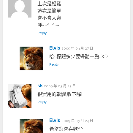
上次是輕鬆
這次是簡單
會不會太爽
呼~~^_^~~
Reply
Elvis
2009 年 03 月 27 日
哈~標題多少要聳動一點…XD
Reply
sk
2009 年 03 月 23 日
很實用的軟體,收下囉!
Reply
Elvis
2009 年 03 月 24 日
希望您會喜歡^^