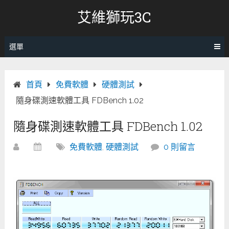
跳
艾維獅玩3C
轉
至
內
選單
容
首頁
免費軟體
硬體測試
隨身碟測速軟體工具 FDBench 1.02
隨身碟測速軟體工具 FDBench 1.02
免費軟體
,
硬體測試
0 則留言