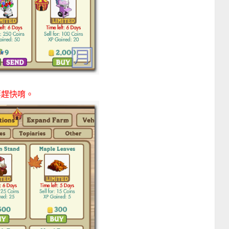
要趕快唷。