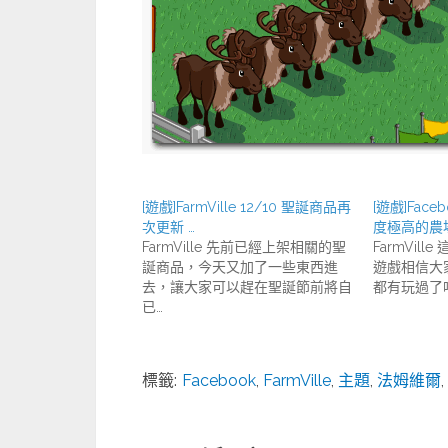
[遊戲]FarmVille 12/10 聖誕商品再
[遊戲]Faceb
次更新 …
度極高的農
FarmVille 先前已經上架相關的聖
FarmVille
誕商品，今天又加了一些東西進
遊戲相信大
去，讓大家可以趕在聖誕節前將自
都有玩過了吧
已…
標籤:
Facebook
,
FarmVille
,
主題
,
法姆維爾
,