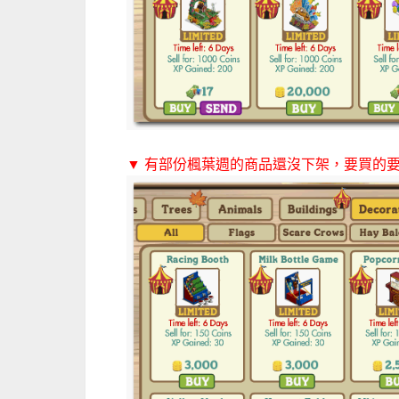
▼ 有部份楓葉週的商品還沒下架，要買的