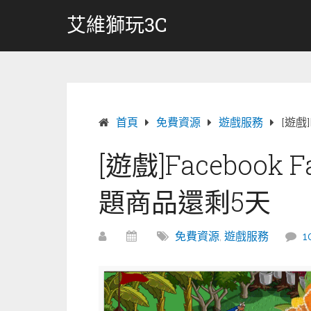
跳
艾維獅玩3C
轉
至
內
容
首頁
免費資源
遊戲服務
[遊戲]
[遊戲]Facebook 
題商品還剩5天
免費資源
,
遊戲服務
1