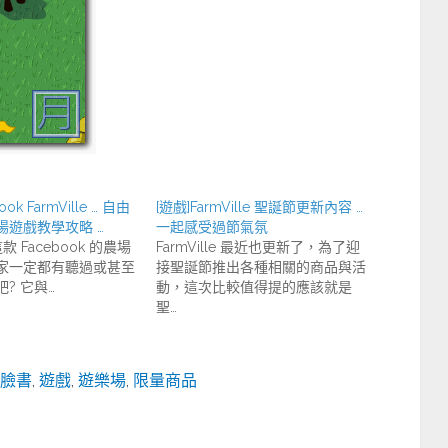
ook FarmVille … 自由
[遊戲]FarmVille 聖誕節更新內容 …
場遊戲教學攻略 …
一起感受過節氣氛
 這款 Facebook 的農場
FarmVille 最近也更新了，為了迎
家一定都有聽過或甚至
接聖誕節推出各種相關的商品與活
? 它與…
動，這次比較值得提的應該就是
聖…
臉書
,
遊戲
,
遊樂場
,
限量商品