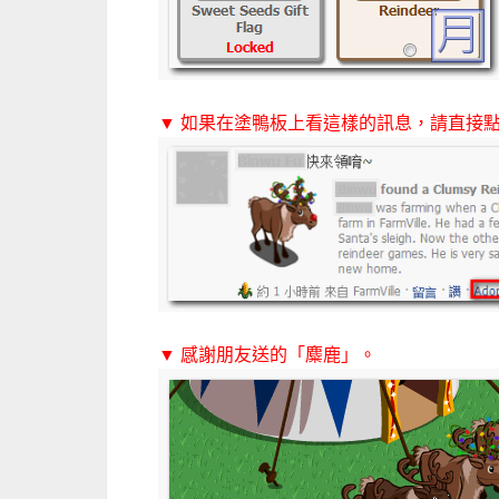
▼ 如果在塗鴨板上看這樣的訊息，請直接點擊「A
▼ 感謝朋友送的「麋鹿」。