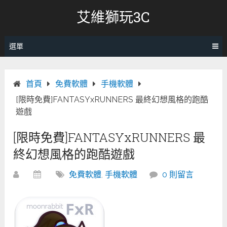
跳
艾維獅玩3C
轉
至
內
選單
容
首頁
免費軟體
手機軟體
[限時免費]FANTASYxRUNNERS 最終幻想風格的跑酷
遊戲
[限時免費]FANTASYxRUNNERS 最
終幻想風格的跑酷遊戲
免費軟體
,
手機軟體
0 則留言