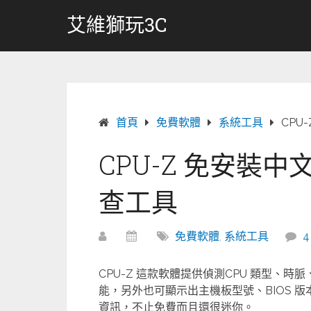
跳
艾維獅玩3C
轉
至
內
容
首頁
免費軟體
系統工具
CPU
CPU-Z 免安裝中
查工具
免費軟體
,
系統工具
CPU-Z 這款軟體提供偵測CPU 類型、
能，另外也可顯示出主機板型號、BIOS 版本
資訊，不止免費而且還很迷你。