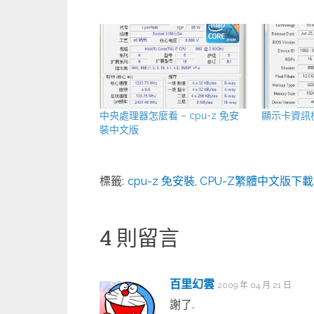
中央處理器怎麼看 – cpu-z 免安
顯示卡資訊檢
裝中文版
標籤:
cpu-z 免安裝
,
CPU-Z繁體中文版下載
4 則留言
百里幻雲
2009 年 04 月 21 日
謝了.