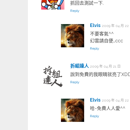
抓回去測試一下.
Reply
Elvis
2009 年 04 月 22
不要客氣^^
幻雲請自便…ccc
Reply
拆組達人
2009 年 04 月 21 日
說到免費的我眼睛就亮了XD
Reply
Elvis
2009 年 04 月 22
哈~免費人人愛^^
Reply