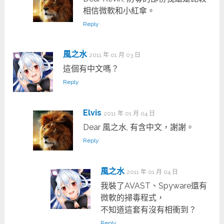
相信微軟和小紅傘。
Reply
風之水
2011 年 01 月 03 日
這個有中文嗎？
Reply
Elvis
2011 年 01 月 04 日
Dear 風之水, 有含中文，謝謝。
Reply
風之水
2011 年 01 月 04 日
我裝了AVAST、Spyware還有
微軟的掃毒程式，
不知道這套有沒有相衝到？
Reply