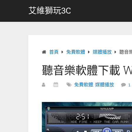
跳
艾維獅玩3C
轉
至
內
容
首頁
免費軟體
媒體播放
聽音樂軟
聽音樂軟體下載 Wina
免費軟體
,
媒體播放
1