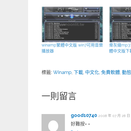
winamp繁體中文版 win7可用音樂
骨灰級mp3
播放器
體中文版下
標籤:
Winamp
,
下載
,
中文化
,
免費軟體
,
動
一則留言
good10740
2008 年 07 月 28 日
好難按= =