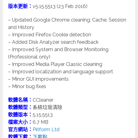
版本更新：
v5.15.5513 (23 Feb 2016)
– Updated Google Chrome cleaning: Cache, Session
and History
– Improved Firefox Cookie detection
– Added Disk Analyzer search feedback
– Improved System and Browser Monitoring
(Professional only)
– Improved Media Player Classic cleaning
– Improved localization and language support
– Minor GUI improvements
– Minor bug fixes
軟體名稱：
CCleaner
軟體類型：
系統垃圾清除
軟體版本：
5.15.5513
檔案大小：
6.7 MB
官方網站：
Piriform Ltd
軟體下載：
下載點