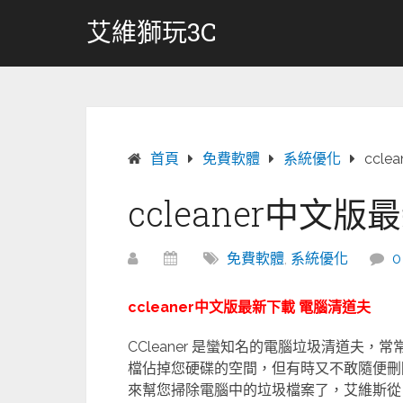
跳
艾維獅玩3C
轉
至
內
容
首頁
免費軟體
系統優化
ccl
ccleaner中文
免費軟體
,
系統優化
ccleaner中文版最新下載 電腦清道夫
CCleaner 是蠻知名的電腦垃圾清道夫
檔佔掉您硬碟的空間，但有時又不敢隨便刪除檔
來幫您掃除電腦中的垃圾檔案了，艾維斯從 XP