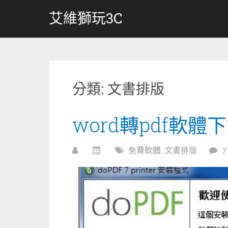
跳
艾維獅玩3C
轉
至
內
容
分類:
文書排版
word轉pdf軟體下
免費軟體
,
文書排版