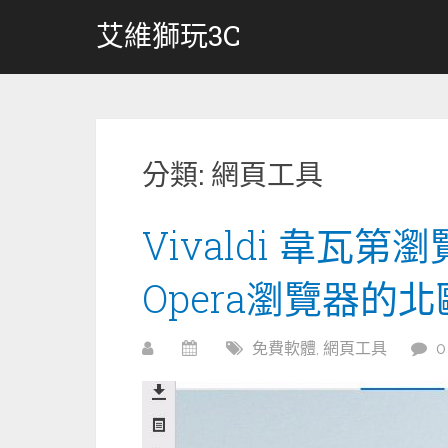
跳
艾維獅玩3C
轉
至
內
容
分類:
網頁工具
Vivaldi 韋瓦
Opera瀏覽器的
免費軟體
,
網頁工具