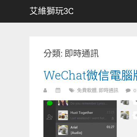
跳
艾維獅玩3C
轉
至
內
容
分類:
即時通訊
WeChat微信電腦
免費軟體
,
即時通訊