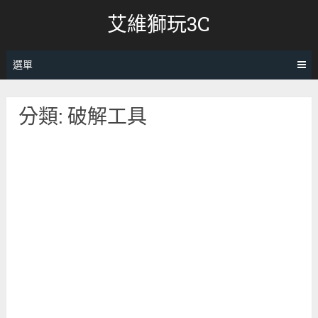
跳
艾維獅玩3C
轉
至
內
選單
容
分類:
破解工具