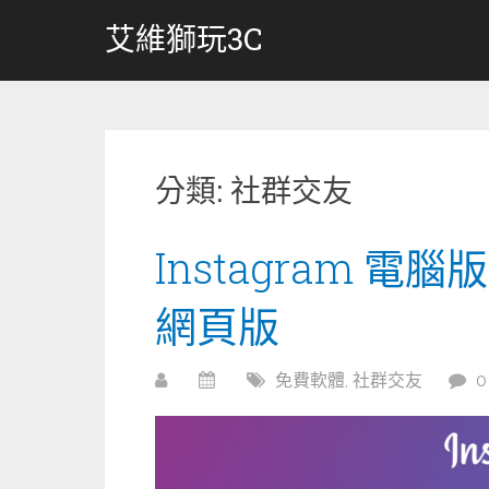
跳
艾維獅玩3C
轉
至
內
容
分類:
社群交友
Instagram 電
網頁版
免費軟體
,
社群交友