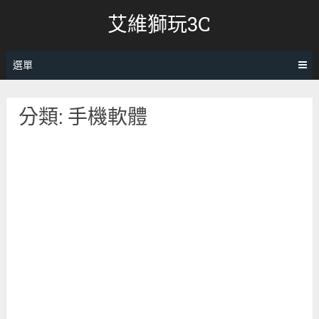
跳
艾維獅玩3C
轉
至
內
選單
容
分類:
手機軟體