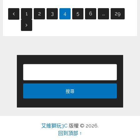
文
1
2
3
4
5
6
...
29
章
分
頁
艾維獅玩3C
版權 © 2026.
回到頂部 ↑