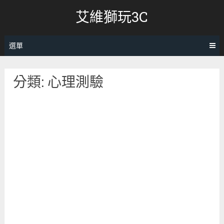
跳
艾維獅玩3C
轉
至
內
選單
容
分類:
心理測驗