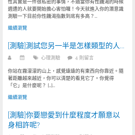
性其實是一件很私密的事情，不過當你有性饑渴的時候
週遭的人就要開始擔心害怕囉！今天就進入你的潛意識
測驗一下目前你性饑渴指數到底有多高？...
繼續瀏覽
[測驗]測試您另一半是怎樣類型的人…
心理測驗
4 則留言
你站在霧濛濛的山上，感覺遠遠的有東西向你靠近。隨
著距離越來越近，你可以清楚的看見它了。你覺得
「它」是什麼呢？ […]...
繼續瀏覽
[測驗]你要戀愛到什麼程度才願意以
身相許呢?