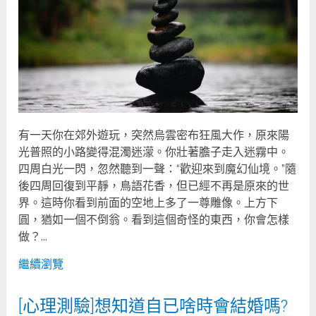
有一天你在郊外遊玩，突然烏雲密布狂風大作，原來陽
光普照的小路變得混濁迷濛。你壯著膽子走入迷霧中。
四周白光一閃，忽然聽到一聲：“歡迎來到魔幻仙境。”隨
後四周回復到平靜，鳥語花香，但已經不再是原來的世
界。這時你看到前面的空地上多了一尊雕像。上方下
圓，猶如一個不倒翁。看到這個奇怪的東西，你會怎樣
做？...
繼續瀏覽
[心理測驗]想知道自已啥時會結婚嗎?