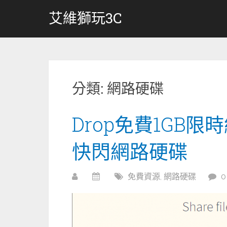
跳
艾維獅玩3C
轉
至
內
容
分類:
網路硬碟
Drop免費1GB
快閃網路硬碟
免費資源
,
網路硬碟