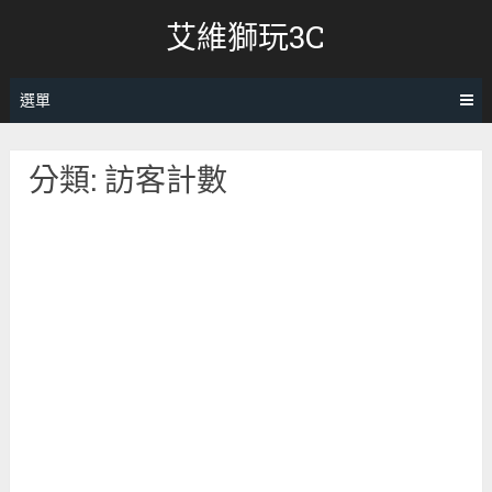
跳
艾維獅玩3C
轉
至
內
選單
容
分類:
訪客計數