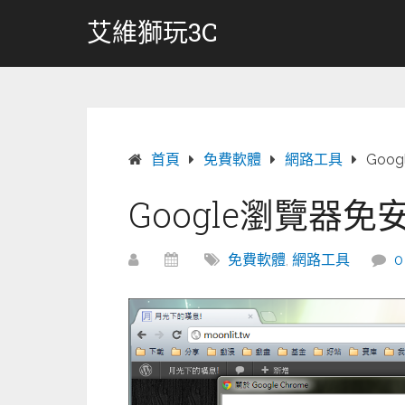
跳
艾維獅玩3C
轉
至
內
容
首頁
免費軟體
網路工具
Goo
Google瀏覽器免安
免費軟體
,
網路工具