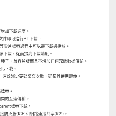
著增加下載速度。
nt文件即可進行BT下載。
 wmv等影片檔案過程中可以邊下載邊播放。
TP源下載，從而提高下載速度。
製作種子，兼容舊版而且不增加任何冗餘數據傳輸。
優化下載。
存, 有效減少硬碟讀寫次數，延長其使用壽命。
。
描檔案。
網間的互連傳輸。
orrent檔案下載。
火牆(ICF)和網路連接共享(ICS)。