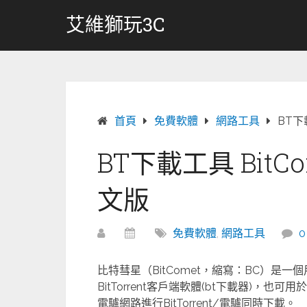
跳
艾維獅玩3C
轉
至
內
容
首頁
免費軟體
網路工具
BT下
BT下載工具 Bit
文版
免費軟體
,
網路工具
比特彗星（BitComet，縮寫：BC）是一個用C
BitTorrent客戶端軟體(bt下載器)，也
電驢網路進行BitTorrent/電驢同時下載。