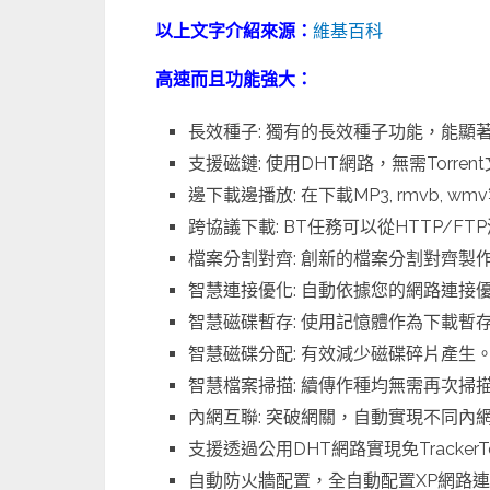
以上文字介紹來源：
維基百科
高速而且功能強大：
長效種子: 獨有的長效種子功能，能顯
支援磁鏈: 使用DHT網路，無需Torre
邊下載邊播放: 在下載MP3, rmvb,
跨協議下載: BT任務可以從HTTP/F
檔案分割對齊: 創新的檔案分割對齊
智慧連接優化: 自動依據您的網路連接
智慧磁碟暫存: 使用記憶體作為下載暫
智慧磁碟分配: 有效減少磁碟碎片產生
智慧檔案掃描: 續傳作種均無需再次掃
內網互聯: 突破網關，自動實現不同內
支援透過公用DHT網路實現免TrackerT
自動防火牆配置，全自動配置XP網路連接防