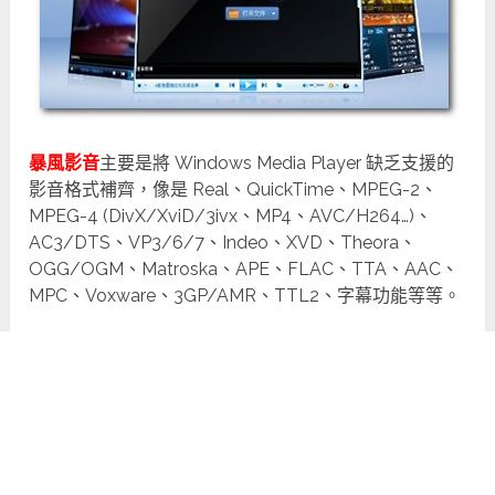
暴風影音
主要是將 Windows Media Player 缺乏支援的
影音格式補齊，像是 Real、QuickTime、MPEG-2、
MPEG-4 (DivX/XviD/3ivx、MP4、AVC/H264…)、
AC3/DTS、VP3/6/7、Indeo、XVD、Theora、
OGG/OGM、Matroska、APE、FLAC、TTA、AAC、
MPC、Voxware、3GP/AMR、TTL2、字幕功能等等。