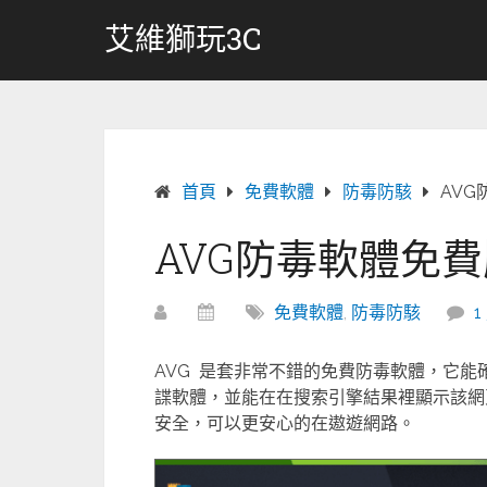
跳
艾維獅玩3C
轉
至
內
容
首頁
免費軟體
防毒防駭
AV
AVG防毒軟體免
免費軟體
,
防毒防駭
1
AVG 是套非常不錯的免費防毒軟體，它
諜軟體，並能在在搜索引擎結果裡顯示該網
安全，可以更安心的在遨遊網路。