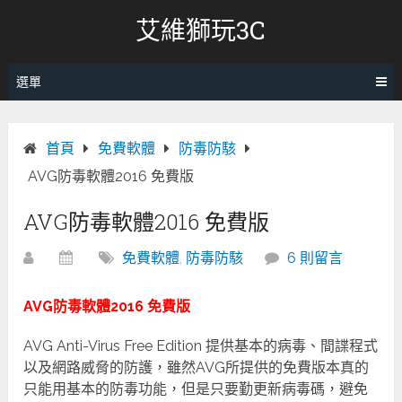
跳
艾維獅玩3C
轉
至
內
選單
容
首頁
免費軟體
防毒防駭
AVG防毒軟體2016 免費版
AVG防毒軟體2016 免費版
免費軟體
,
防毒防駭
6 則留言
AVG防毒軟體2016 免費版
AVG Anti-Virus Free Edition 提供基本的病毒、間諜程式
以及網路威脅的防護，雖然AVG所提供的免費版本真的
只能用基本的防毒功能，但是只要勤更新病毒碼，避免