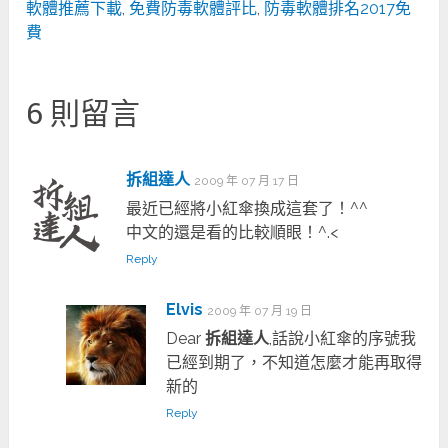
軟體推薦下載
,
免費防毒軟體評比
,
防毒軟體排名2017免
費
6 則留言
拆組達人
2009 年 07 月 17 日
最近已經將小紅傘換成這套了！^^
中文的還是看的比較順眼！^.<
Reply
Elvis
2009 年 07 月 19 日
Dear
拆組達人
,話說小紅傘的序號我
已經到期了，不知道怎麼才能再取得
新的
Reply