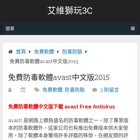
跳
艾維獅玩3C
轉
至
內
選單
容
首頁
免費軟體
防毒防駭
免費防毒軟體avast中文版2015
免費防毒軟體avast中文版2015
免費軟體
,
防毒防駭
3 則留言
免費防毒軟體中文版下載 avast Free Antivirus
avast! 是網路上頗負盛名的防毒軟體之一，除了專業版
本的防毒軟體外，這家公司也有推出免費版本供大家使
用，除了軟體本身獲得許多評鑑的殊榮，在網友間的評