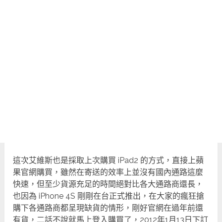
這次艾維斯也是採取上次購買 iPad2 的方式，直接上蘋
果官網購買，雖然在寄送的效率上並沒有國內通路這麼
快速，但至少貨源充足的時間絕對比各大通路商還長，
也因為 iPhone 4S 剛剛在台正式推出，在大家的瘋狂搶
購下各通路商都呈現缺貨的情形，剛好官網在過年前還
有貨，二話不說就馬上登入購買了，2012年1月13日下訂