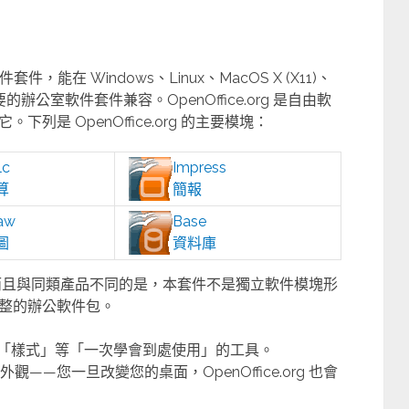
能在 Windows、Linux、MacOS X (X11)、
的辦公室軟件套件兼容。OpenOffice.org 是自由軟
是 OpenOffice.org 的主要模塊：
lc
Impress
算
簡報
aw
Base
圖
資料庫
的組合，而且與同類產品不同的是，本套件不是獨立軟件模塊形
整的辦公軟件包。
「樣式」等「一次學會到處使用」的工具。
似的外觀——您一旦改變您的桌面，OpenOffice.org 也會