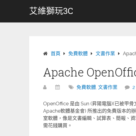
跳
艾維獅玩3C
轉
至
內
容
首頁
免費軟體
文書作業
Apac
Apache OpenO
免費軟體
,
文書作業
OpenOffice 是由 Sun (昇陽電腦)(已被
Apache軟體基金會) 所推出的免費版本的辦
室軟體，像是文書編輯、試算表、簡報、資料庫
需花錢購買。