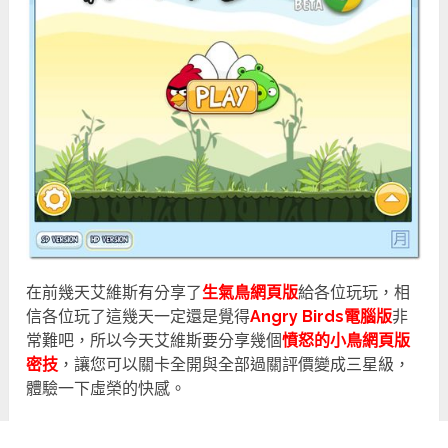
在前幾天艾維斯有分享了
生氣鳥網頁版
給各位玩玩，相
信各位玩了這幾天一定還是覺得
Angry Birds電腦版
非
常難吧，所以今天艾維斯要分享幾個
憤怒的小鳥網頁版
密技
，讓您可以關卡全開與全部過關評價變成三星級，
體驗一下虛榮的快感。