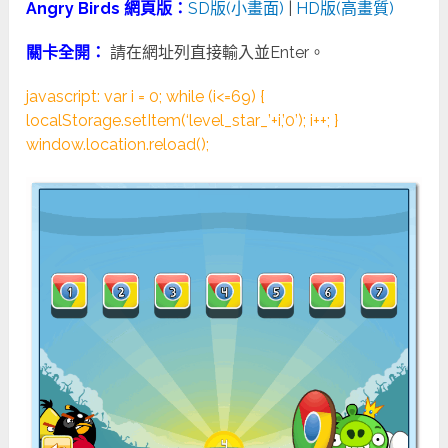
Angry Birds 網頁版：
SD版(小畫面)
|
HD版(高畫質)
關卡全開：
請在網址列直接輸入並Enter。
javascript: var i = 0; while (i<=69) {
localStorage.setItem(‘level_star_’+i,’0’); i++; }
window.location.reload();