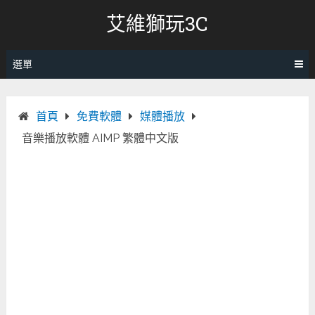
跳
艾維獅玩3C
轉
至
內
選單
容
首頁
免費軟體
媒體播放
音樂播放軟體 AIMP 繁體中文版